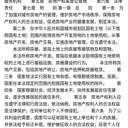
服务机构 第五章 房地产权属登记管理 第六章 法律
责任 第七章 附 则 第一章 总 则 第一条 为
了加强对城市房地产的管理，维护房地产市场秩序，保障房地
产权利人的合法权益，促进房地产业的健康发展，制定本法。
第二条 在中华人民共和国城市规划区国有土地（以下简
称国有土地）范围内取得房地产开发用地的土地使用权，从事
房地产开发、房地产交易，实施房地产管理，应当遵守本法。
本法所称房屋，是指土地上的房屋等建筑物及构筑物。
本法所称房地产开发，是指在依据本法取得国有土地使用
权的土地上进行基础设施、房屋建设的行为。 本法所称房
地产交易，包括房地产转让、房地产抵押和房屋租赁。 第
三条 国家依法实行国有土地有偿、有限期使用制度。但是，
国家在本法规定的范围内划拨国有土地使用权的除外。 第
四条 国家根据社会、经济发展水平，扶持发展居民住宅建
设，逐步改善居民的居住条件。 第五条 房地产权利人应
当遵守法律和行政法规，依法纳税。房地产权利人的合法权益
受法律保护，任何单位和个人不得侵犯。 第六条 为了公
共利益的需要，国家可以征收国有土地上单位和个人的房屋，
并依法给予拆迁补偿，维护被征收人的合法权益；征收个人住