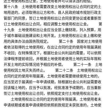
还土地使用权出让金，土地使用者并可以请求违约赔偿。
第十八条 土地使用者需要改变土地使用权出让合同约定的土
地用途的，必须取得出让方和市、县人民政府城市规划行政主
管部门的同意，签订土地使用权出让合同变更协议或者重新签
订土地使用权出让合同，相应调整土地使用权出让金。 第
十九条 土地使用权出让金应当全部上缴财政，列入预算，用
于城市基础设施建设和土地开发。土地使用权出让金上缴和使
用的具体办法由国务院规定。 第二十条 国家对土地使用
者依法取得的土地使用权，在出让合同约定的使用年限届满前
不收回；在特殊情况下，根据社会公共利益的需要，可以依照
法律程序提前收回，并根据土地使用者使用土地的实际年限和
开发土地的实际情况给予相应的补偿。 第二十一条 土地
使用权因土地灭失而终止。 第二十二条 土地使用权出让
合同约定的使用年限届满，土地使用者需要继续使用土地的，
应当至迟于届满前一年申请续期，除根据社会公共利益需要收
回该幅土地的，应当予以批准。经批准准予续期的，应当重新
签订土地使用权出让合同，依照规定支付土地使用权出让金。
土地使用权出让合同约定的使用年限届满，土地使用者未
申请续期或者虽申请续期但依照前款规定未获批准的，土地使