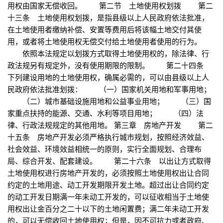
用权由国家无偿收回。 第二节 土地使用权划拨 第二
十三条 土地使用权划拨，是指县级以上人民政府依法批准，
在土地使用者缴纳补偿、安置等费用后将该幅土地交付其使
用，或者将土地使用权无偿交付给土地使用者使用的行为。
依照本法规定以划拨方式取得土地使用权的，除法律、行
政法规另有规定外，没有使用期限的限制。 第二十四条
下列建设用地的土地使用权，确属必需的，可以由县级以上人
民政府依法批准划拨： （一）国家机关用地和军事用地；
（二）城市基础设施用地和公益事业用地； （三）国
家重点扶持的能源、交通、水利等项目用地； （四）法
律、行政法规规定的其他用地。 第三章 房地产开发 第二
十五条 房地产开发必须严格执行城市规划，按照经济效益、
社会效益、环境效益相统一的原则，实行全面规划、合理布
局、综合开发、配套建设。 第二十六条 以出让方式取得
土地使用权进行房地产开发的，必须按照土地使用权出让合同
约定的土地用途、动工开发期限开发土地。超过出让合同约定
的动工开发日期满一年未动工开发的，可以征收相当于土地使
用权出让金百分之二十以下的土地闲置费；满二年未动工开发
的，可以无偿收回土地使用权；但是，因不可抗力或者政府、