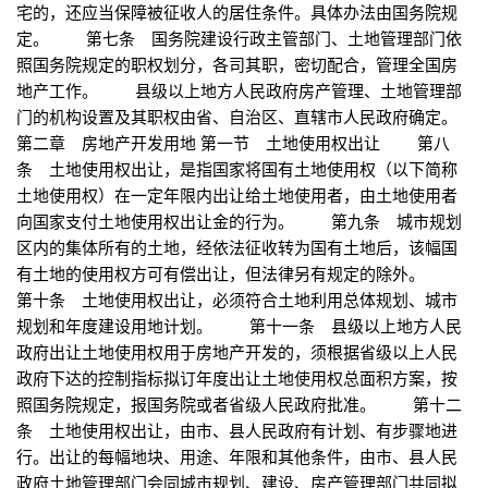
宅的，还应当保障被征收人的居住条件。具体办法由国务院规
定。 第七条 国务院建设行政主管部门、土地管理部门依
照国务院规定的职权划分，各司其职，密切配合，管理全国房
地产工作。 县级以上地方人民政府房产管理、土地管理部
门的机构设置及其职权由省、自治区、直辖市人民政府确定。
第二章 房地产开发用地 第一节 土地使用权出让 第八
条 土地使用权出让，是指国家将国有土地使用权（以下简称
土地使用权）在一定年限内出让给土地使用者，由土地使用者
向国家支付土地使用权出让金的行为。 第九条 城市规划
区内的集体所有的土地，经依法征收转为国有土地后，该幅国
有土地的使用权方可有偿出让，但法律另有规定的除外。
第十条 土地使用权出让，必须符合土地利用总体规划、城市
规划和年度建设用地计划。 第十一条 县级以上地方人民
政府出让土地使用权用于房地产开发的，须根据省级以上人民
政府下达的控制指标拟订年度出让土地使用权总面积方案，按
照国务院规定，报国务院或者省级人民政府批准。 第十二
条 土地使用权出让，由市、县人民政府有计划、有步骤地进
行。出让的每幅地块、用途、年限和其他条件，由市、县人民
政府土地管理部门会同城市规划、建设、房产管理部门共同拟