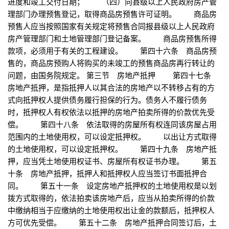
进度和竣工交付日期； （四）向县级以上人民政府房产管
理部门办理预售登记，取得商品房预售许可证明。 商品房
预售人应当按照国家有关规定将预售合同报县级以上人民政府
房产管理部门和土地管理部门登记备案。 商品房预售所得
款项，必须用于有关的工程建设。 第四十六条 商品房预
售的，商品房预购人将购买的未竣工的预售商品房再行转让的
问题，由国务院规定。 第三节 房地产抵押 第四十七条
房地产抵押，是指抵押人以其合法的房地产以不转移占有的方
式向抵押权人提供债务履行担保的行为。债务人不履行债务
时，抵押权人有权依法以抵押的房地产拍卖所得的价款优先受
偿。 第四十八条 依法取得的房屋所有权连同该房屋占用
范围内的土地使用权，可以设定抵押权。 以出让方式取得
的土地使用权，可以设定抵押权。 第四十九条 房地产抵
押，应当凭土地使用权证书、房屋所有权证书办理。 第五
十条 房地产抵押，抵押人和抵押权人应当签订书面抵押合
同。 第五十一条 设定房地产抵押权的土地使用权是以划
拨方式取得的，依法拍卖该房地产后，应当从拍卖所得的价款
中缴纳相当于应缴纳的土地使用权出让金的款额后，抵押权人
方可优先受偿。 第五十二条 房地产抵押合同签订后，土