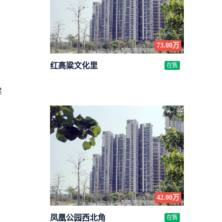
73.00万
红高粱文化里
在售
建
42.00万
凤凰公园西北角
在售